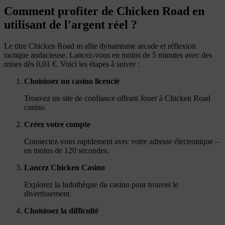
Comment profiter de Chicken Road en
utilisant de l'argent réel ?
Le titre Chicken Road m allie dynamisme arcade et réflexion
tactique audacieuse. Lancez-vous en moins de 5 minutes avec des
mises dès 0,01 €. Voici les étapes à suivre :
Choisissez un casino licencié
Trouvez un site de confiance offrant Jouer à Chicken Road
casino.
Créez votre compte
Connectez-vous rapidement avec votre adresse électronique –
en moins de 120 secondes.
Lancez Chicken Casino
Explorez la ludothèque du casino pour trouver le
divertissement.
Choisissez la difficulté