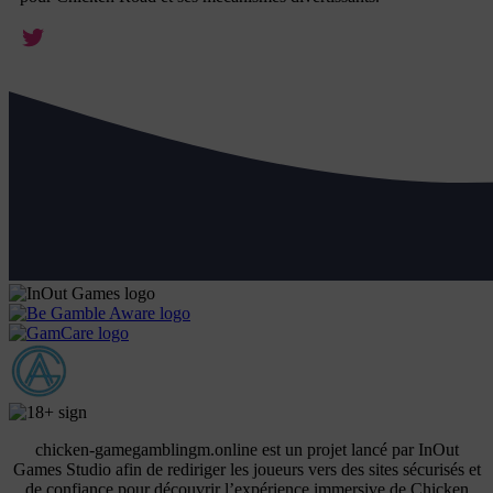
chicken-gamegamblingm.online est un projet lancé par InOut
Games Studio afin de rediriger les joueurs vers des sites sécurisés et
de confiance pour découvrir l’expérience immersive de Chicken