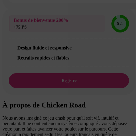
Bonus de bienvenue 200%
9.1
+75 FS
Design fluide et responsive
Retraits rapides et fiables
Registre
À propos de Chicken Road
Nous avons imaginé ce jeu crash pour qu'il soit vif, intuitif et
percutant. Il ne contient aucun système compliqué : vous déposez
votre pari et faites avancer votre poulet sur le parcours. Cette
création a rapidement séduit les joueurs français en quête de