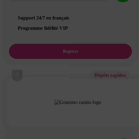
Support 24/7 en français
Programme fidélité VIP
Registre
5
Dépôts rapides