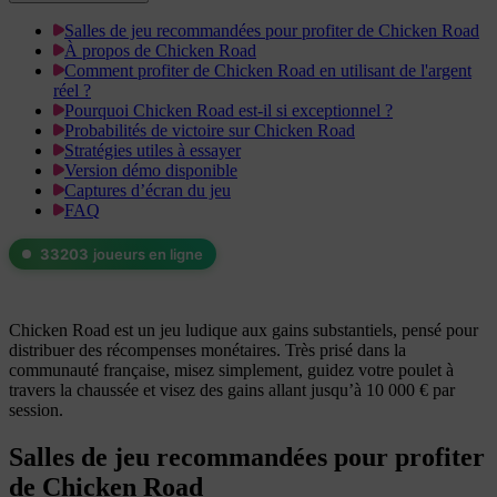
Salles de jeu recommandées pour profiter de Chicken Road
À propos de Chicken Road
Comment profiter de Chicken Road en utilisant de l'argent
réel ?
Pourquoi Chicken Road est-il si exceptionnel ?
Probabilités de victoire sur Chicken Road
Stratégies utiles à essayer
Version démo disponible
Captures d’écran du jeu
FAQ
33203
joueurs en ligne
Chicken Road est un jeu ludique aux gains substantiels, pensé pour
distribuer des récompenses monétaires. Très prisé dans la
communauté française, misez simplement, guidez votre poulet à
travers la chaussée et visez des gains allant jusqu’à 10 000 € par
session.
Salles de jeu recommandées pour profiter
de Chicken Road