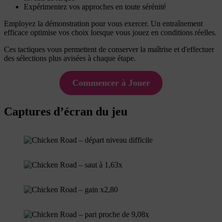
Expérimentez vos approches en toute sérénité
Employez la démonstration pour vous exercer. Un entraînement
efficace optimise vos choix lorsque vous jouez en conditions réelles.
Ces tactiques vous permettent de conserver la maîtrise et d'effectuer
des sélections plus avisées à chaque étape.
Commencer à Jouer
Captures d’écran du jeu