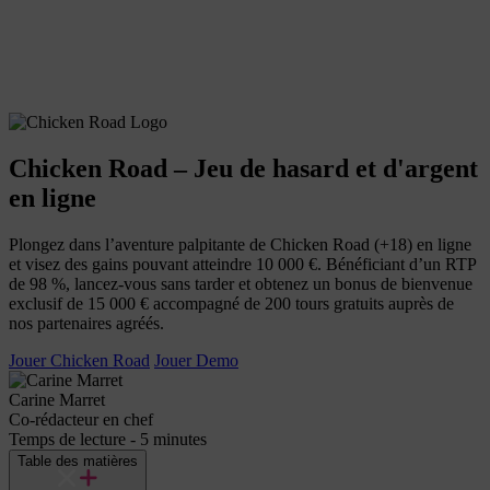
Chicken Road – Jeu de hasard et d'argent
en ligne
Plongez dans l’aventure palpitante de Chicken Road (+18) en ligne
et visez des gains pouvant atteindre 10 000 €. Bénéficiant d’un RTP
de 98 %, lancez-vous sans tarder et obtenez un bonus de bienvenue
exclusif de 15 000 € accompagné de 200 tours gratuits auprès de
nos partenaires agréés.
Jouer Chicken Road
Jouer Demo
Carine Marret
Co-rédacteur en chef
Temps de lecture - 5 minutes
Table des matières