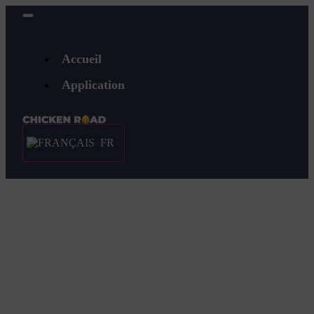
Accueil
Application
FR