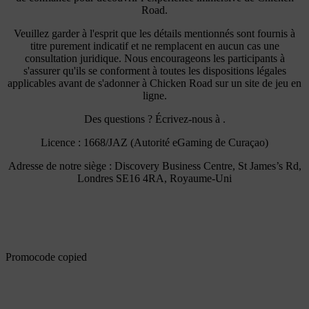
Road.
Veuillez garder à l'esprit que les détails mentionnés sont fournis à
titre purement indicatif et ne remplacent en aucun cas une
consultation juridique. Nous encourageons les participants à
s'assurer qu'ils se conforment à toutes les dispositions légales
applicables avant de s'adonner à Chicken Road sur un site de jeu en
ligne.
Des questions ? Écrivez-nous à .
Licence : 1668/JAZ (Autorité eGaming de Curaçao)
Adresse de notre siège : Discovery Business Centre, St James’s Rd,
Londres SE16 4RA, Royaume-Uni
Promocode copied