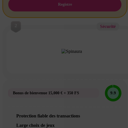
Registre
2
Sécurité
9.9
Bonus de bienvenue 15,000 € + 350 FS
Protection fiable des transactions
Large choix de jeux