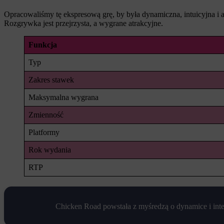
Opracowaliśmy tę ekspresową grę, by była dynamiczna, intuicyjna i 
Rozgrywka jest przejrzysta, a wygrane atrakcyjne.
Funkcja
Typ
Zakres stawek
Maksymalna wygrana
Zmienność
Platformy
Rok wydania
RTP
Chicken Road powstała z myśredzą o dynamice i inte