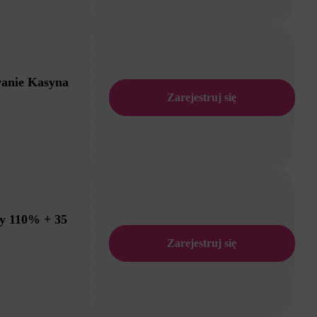
anie Kasyna
Zarejestruj się
y 110% + 35
Zarejestruj się