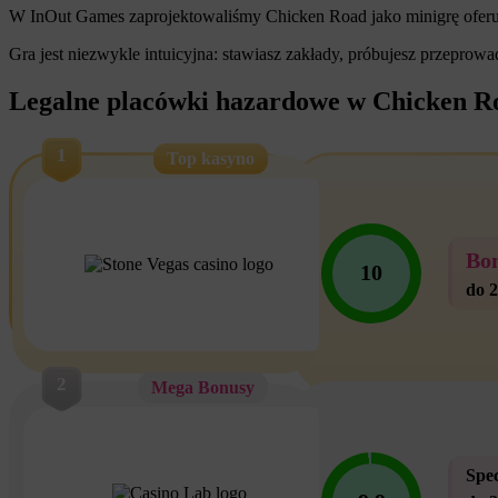
W InOut Games zaprojektowaliśmy Chicken Road jako minigrę oferuj
Gra jest niezwykle intuicyjna: stawiasz zakłady, próbujesz przeprow
Legalne placówki hazardowe w Chicken R
1
Top kasyno
Bo
10
do 2
2
Mega Bonusy
Spe