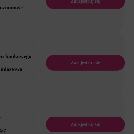
Zarejestruj się
poziomowe
wu bankowego
Zarejestruj się
hmiastowa
w
Zarejestruj się
4/7