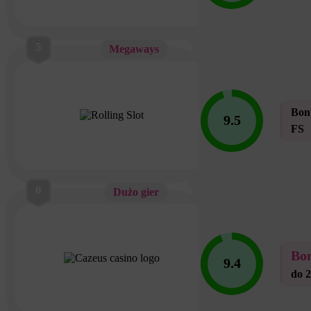
5
Megaways
Bonu
9.5
FS
6
Dużo gier
Bo
9.4
do 2