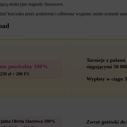
ącą atrakcyjne nagrody finansowe.
adzić kurczaka przez podziemia i odbierasz wygrane zanim zostanie us
oad
Turnieje z pulami
nus powitalny 100%
sięgającymi 50 000
250 zł + 200 FS
Wypłaty w ciągu 
cjalna Oferta Startowa 100%
Zwrot gotówki d