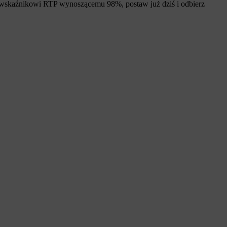
 wskaźnikowi RTP wynoszącemu 98%, postaw już dziś i odbierz