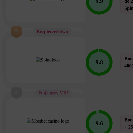
9.9
do 
Spi
3
Bezpieczeństwo
Bon
9.8
4000
4
Najlepszy VIP
Bon
9.6
+ 2